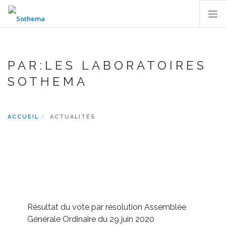
À PROPOS
SITE DE PRODUCTION
PAR:LES LABORATOIRES
ACTIVITÉS
SOTHEMA
R&D
RESPONSABILITÉ
ACCUEIL
ACTUALITÉS
PRODUITS
INVESTISSEURS
ACTUALITÉS
CARRIÈRES
CONTACT
Résultat du vote par résolution Assemblée
RECHERCHER
Générale Ordinaire du 29 juin 2020